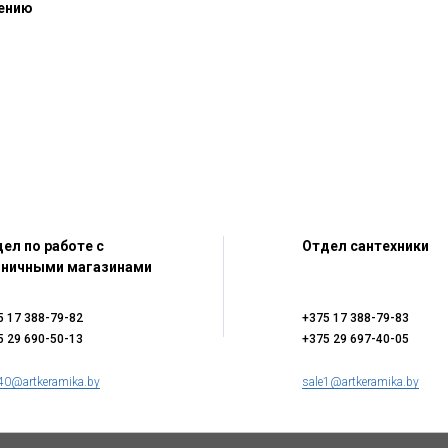
чению
ел по работе с
Отдел сантехники
зничными магазинами
5 17 388-79-82
+375 17 388-79-83
5 29 690-50-13
+375 29 697-40-05
40@artkeramika.by
sale1@artkeramika.by