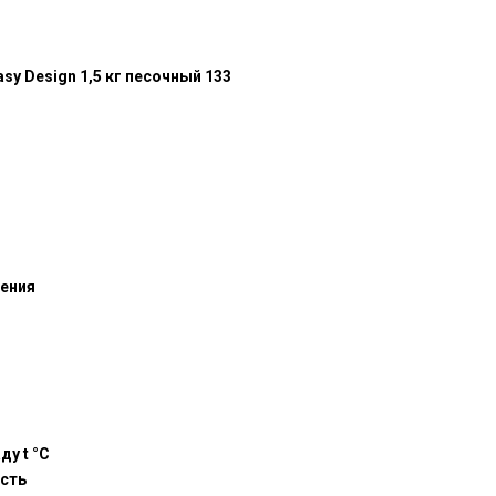
asy Design 1,5 кг песочный 133
ения
ду t °C
ость