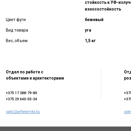
стойкость к УФ-излу
износостойкость
Цвет фуги
бежевый
Вид товара
уга
Вес, объем
1,5 кг
Отдел по работе с
Отд
объектами и архитекторами
ро
+375 17 388-79-80
+37
+375 29 640-05-34
+37
sale2@artkeramika.by
sale