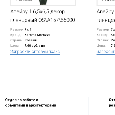
Авейру 1 6,5x6,5 декор
Авейру 
глянцевый OS\A157\65000
глянце
Размер
7 x 7
Размер
7 x
Бренд:
Kerama Marazzi
Бренд:
Ke
Страна:
Россия
Страна:
Ро
Цена:
7.60 руб. / шт
Цена:
7.
Запросить оптовый прайс
Запросит
Отдел по работе с
Отд
объектами и архитекторами
ро