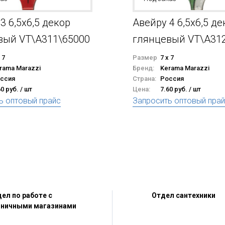
3 6,5x6,5 декор
Авейру 4 6,5x6,5 де
вый VT\A311\65000
глянцевый VT\A31
 7
Размер
7 x 7
rama Marazzi
Бренд:
Kerama Marazzi
ссия
Страна:
Россия
60 руб. / шт
Цена:
7.60 руб. / шт
ь оптовый прайс
Запросить оптовый пра
ел по работе с
Отдел сантехники
зничными магазинами