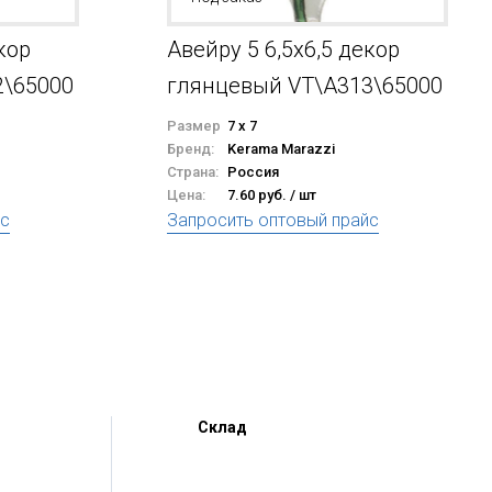
кор
Авейру 5 6,5x6,5 декор
2\65000
глянцевый VT\A313\65000
Размер
7 x 7
Бренд:
Kerama Marazzi
Страна:
Россия
Цена:
7.60 руб. / шт
йс
Запросить оптовый прайс
Склад