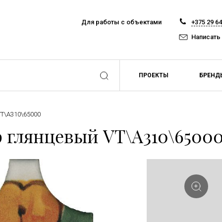
Для работы с объектами
+375 29 6
Написать
ПРОЕКТЫ
БРЕНД
VT\A310\65000
ор глянцевый VT\A310\6500