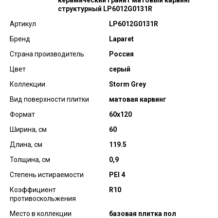
керамический гранит матовый карвинг
структурный LP6012G0131R
Артикул
LP6012G0131R
Бренд
Laparet
Страна производитель
Россия
Цвет
серый
Коллекции
Storm Grey
Вид поверхности плитки
матовая карвинг
Формат
60х120
Ширина, см
60
Длина, см
119.5
Толщина, см
0,9
Степень истираемости
PEI 4
Коэффициент
R10
противоскольжения
Место в коллекции
базовая плитка пол