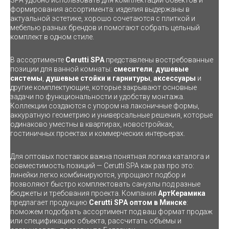
SPA удобно использовать для комплектации объектов и
формирования ассортимента: изделия выдержаны в
актуальной эстетике, хорошо сочетаются с плиткой и
мебелью разных брендов и помогают собрать цельный
комплект в одном стиле.
В ассортименте
Cerutti SPA
представлены востребованные
позиции для ванной комнаты:
смесители
,
душевые
системы
,
душевые стойки и гарнитуры
,
аксессуары
и
другие комплектующие, которые закрывают основные
задачи по функциональности и удобству монтажа.
Коллекции создаются с упором на лаконичные формы,
аккуратную геометрию и универсальные решения, которые
одинаково уместны в квартирах, новостройках,
гостиничных проектах и коммерческих интерьерах.
Для оптовых поставок важна понятная логика каталога и
совместимость позиций — Cerutti SPA как раз про это:
линейки легко комбинируются, упрощают подбор и
позволяют быстро комплектовать санузлы под разные
бюджеты и требования проекта. Компания
АртКерамика
предлагает продукцию
Cerutti SPA оптом в Минске
:
поможем подобрать ассортимент под ваш формат продаж
или спецификацию объекта, рассчитать объёмы и